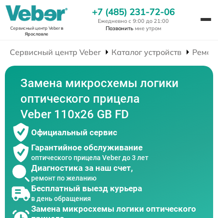
+7 (485) 231-72-06
Ежедневно с 9:00 до 21:00
Позвонить
мне утром
Сервисный центр Veber
в
Ярославле
Сервисный центр Veber
Каталог устройств
Ремон
Замена микросхемы логики
оптического прицела
Veber 110х26 GB FD
Официальный сервис
Гарантийное обслуживание
оптического прицела Veber до 3 лет
Диагностика за наш счет,
ремонт по желанию
Бесплатный выезд курьера
в день обращения
Замена микросхемы логики оптического