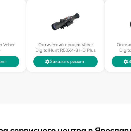
л Veber
Оптический прицел Veber
Оптиче
D
DigitalHunt R50X4-8 HD Plus
Digit
онт
Заказать ремонт
З
ва сервисного центра в Ярослав