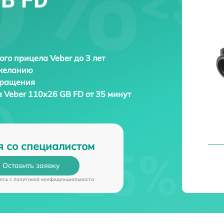
ого прицела Veber до 3 лет
 желанию
бращения
а
Veber 110х26 GB FD от 35 минут
я со специалистом
Оставить заявку
есь c
политикой конфиденциальности