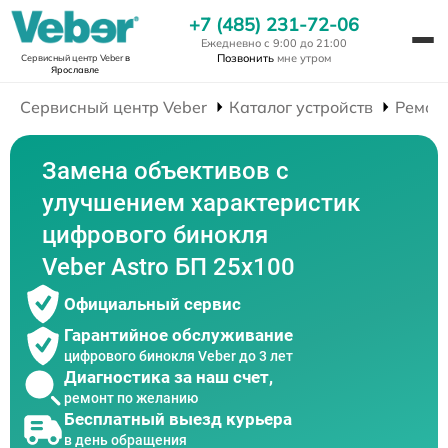
+7 (485) 231-72-06
Ежедневно с 9:00 до 21:00
Позвонить
мне утром
Сервисный центр Veber
в
Ярославле
Сервисный центр Veber
Каталог устройств
Ремон
Замена объективов с
улучшением характеристик
цифрового бинокля
Veber Astro БП 25x100
Официальный сервис
Гарантийное обслуживание
цифрового бинокля Veber до 3 лет
Диагностика за наш счет,
ремонт по желанию
Бесплатный выезд курьера
в день обращения