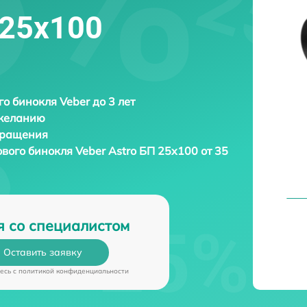
 25x100
о бинокля Veber до 3 лет
 желанию
бращения
ового бинокля
Veber Astro БП 25x100 от 35
я со специалистом
Оставить заявку
есь c
политикой конфиденциальности