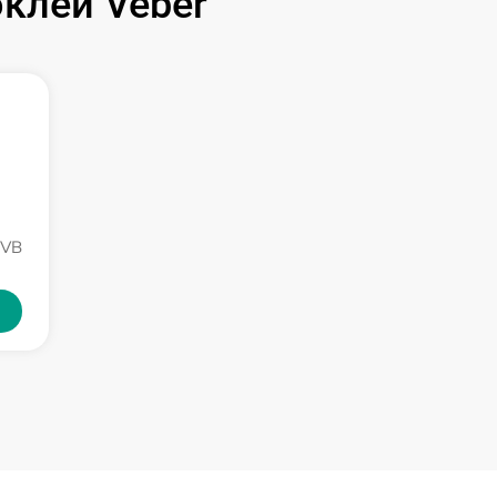
клей Veber
NVB