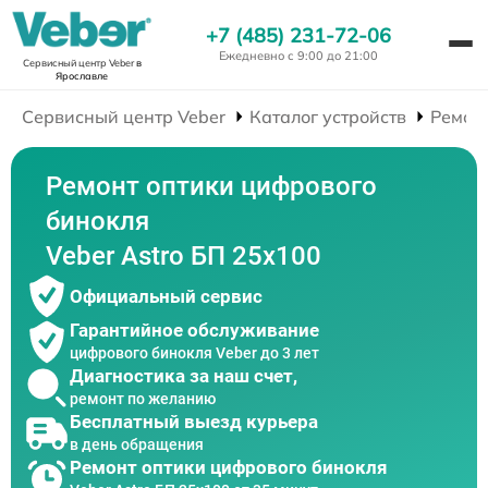
+7 (485) 231-72-06
Ежедневно с 9:00 до 21:00
Сервисный центр Veber
в
Ярославле
Сервисный центр Veber
Каталог устройств
Ремон
Ремонт оптики цифрового
бинокля
Veber Astro БП 25x100
Официальный сервис
Гарантийное обслуживание
цифрового бинокля Veber до 3 лет
Диагностика за наш счет,
ремонт по желанию
Бесплатный выезд курьера
в день обращения
Ремонт оптики цифрового бинокля